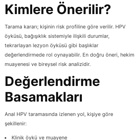
Kimlere Önerilir?
Tarama kararı; kişinin risk profiline göre verilir. HPV
öyküsü, bağışıklık sistemiyle ilişkili durumlar,
tekrarlayan lezyon öyküsü gibi başlıklar
değerlendirmede rol oynayabilir. En doğru öneri, hekim
muayenesi ve bireysel risk analizidir.
Değerlendirme
Basamakları
Anal HPV taramasında izlenen yol, kişiye göre
şekillenir:
Klinik öykü ve muayene