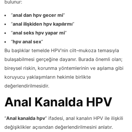
bulunur:
“
anal dan hpv gecer mi
”
“
anal ilişkiden hpv kapılırmı
”
“
anal seks hpv yapar mi
”
“
hpv anal sex
”
Bu başlıklar temelde HPV’nin cilt–mukoza temasıyla
bulaşabilmesi gerçeğine dayanır. Burada önemli olan;
bireysel riskin, korunma yöntemlerinin ve aşılama gibi
koruyucu yaklaşımların hekimle birlikte
değerlendirilmesidir.
Anal Kanalda HPV
“
Anal kanalda hpv
” ifadesi, anal kanalın HPV ile ilişkili
değişiklikler açısından değerlendirilmesini anlatır.