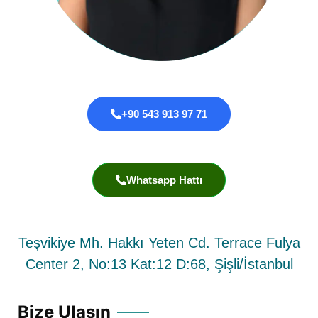
+90 543 913 97 71
Whatsapp Hattı
Teşvikiye Mh. Hakkı Yeten Cd. Terrace Fulya
Center 2, No:13 Kat:12 D:68, Şişli/İstanbul
Bize Ulaşın