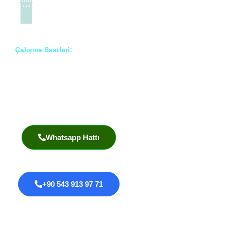
Çalışma Saatleri:
Pzt – Cmt: 8:00 – 18:00
Prof. Dr. İlknur Erenler Bayraktar
Akademik Yayınlar
Whatsapp Hattı
+90 543 913 97 71