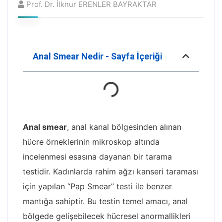
Prof. Dr. İlknur ERENLER BAYRAKTAR
Anal Smear Nedir - Sayfa İçeriği
Anal smear
, anal kanal bölgesinden alınan
hücre örneklerinin mikroskop altında
incelenmesi esasına dayanan bir tarama
testidir. Kadınlarda rahim ağzı kanseri taraması
için yapılan “Pap Smear” testi ile benzer
mantığa sahiptir. Bu testin temel amacı, anal
bölgede gelişebilecek hücresel anormallikleri