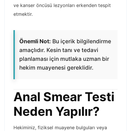
ve kanser öncüsü lezyonları erkenden tespit
etmektir.
Önemli Not:
Bu içerik bilgilendirme
amaçlıdır. Kesin tanı ve tedavi
planlaması için mutlaka uzman bir
hekim muayenesi gereklidir.
Anal Smear Testi
Neden Yapılır?
Hekiminiz, fiziksel muayene bulguları veya