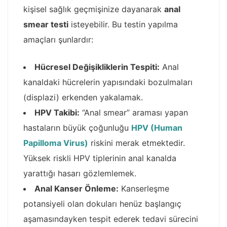
kişisel sağlık geçmişinize dayanarak
anal
smear testi
isteyebilir. Bu testin yapılma
amaçları şunlardır:
Hücresel Değişikliklerin Tespiti:
Anal
kanaldaki hücrelerin yapısındaki bozulmaları
(displazi) erkenden yakalamak.
HPV Takibi:
“Anal smear” araması yapan
hastaların büyük çoğunluğu
HPV (Human
Papilloma Virus)
riskini merak etmektedir.
Yüksek riskli HPV tiplerinin anal kanalda
yarattığı hasarı gözlemlemek.
Anal Kanser Önleme:
Kanserleşme
potansiyeli olan dokuları henüz başlangıç
aşamasındayken tespit ederek tedavi sürecini