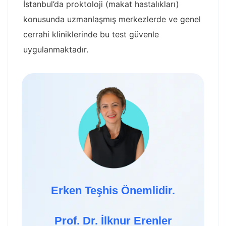
İstanbul’da proktoloji (makat hastalıkları)
konusunda uzmanlaşmış merkezlerde ve genel
cerrahi kliniklerinde bu test güvenle
uygulanmaktadır.
Erken Teşhis Önemlidir.
Prof. Dr. İlknur Erenler