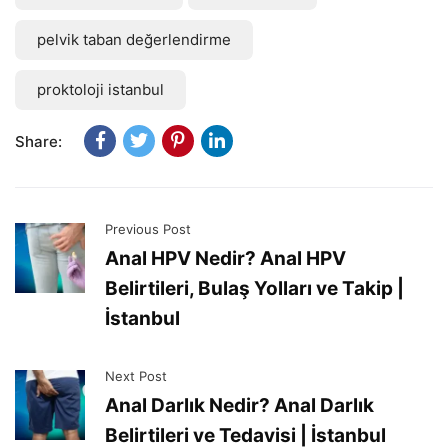
pelvik taban değerlendirme
proktoloji istanbul
Share:
Previous Post
Anal HPV Nedir? Anal HPV
Belirtileri, Bulaş Yolları ve Takip |
İstanbul
Next Post
Anal Darlık Nedir? Anal Darlık
Belirtileri ve Tedavisi | İstanbul