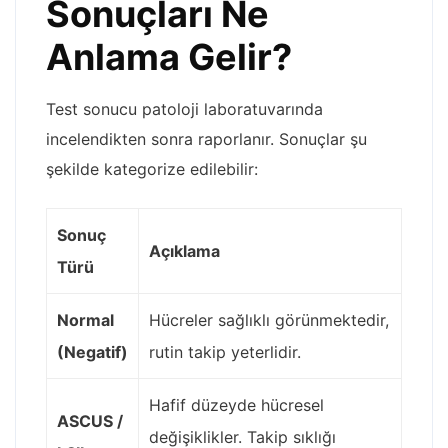
Sonuçları Ne
Anlama Gelir?
Test sonucu patoloji laboratuvarında
incelendikten sonra raporlanır. Sonuçlar şu
şekilde kategorize edilebilir:
Sonuç
Açıklama
Türü
Normal
Hücreler sağlıklı görünmektedir,
(Negatif)
rutin takip yeterlidir.
Hafif düzeyde hücresel
ASCUS /
değişiklikler. Takip sıklığı