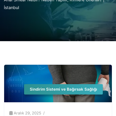
İstanbul
Sindirim Sistemi ve Bağırsak Sağlığı
Aralık 29, 2025