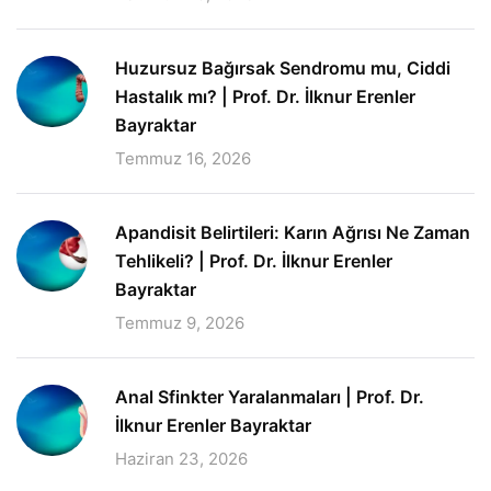
Huzursuz Bağırsak Sendromu mu, Ciddi
Hastalık mı? | Prof. Dr. İlknur Erenler
Bayraktar
Temmuz 16, 2026
Apandisit Belirtileri: Karın Ağrısı Ne Zaman
Tehlikeli? | Prof. Dr. İlknur Erenler
Bayraktar
Temmuz 9, 2026
Anal Sfinkter Yaralanmaları | Prof. Dr.
İlknur Erenler Bayraktar
Haziran 23, 2026