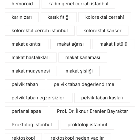
hemoroid
kadın genel cerrah istanbul
karın zarı
kasık fıtığı
kolorektal cerrahi
kolorektal cerrah istanbul
kolorektal kanser
makat akıntısı
makat ağrısı
makat fistülü
makat hastalıkları
makat kanaması
makat muayenesi
makat şişliği
pelvik taban
pelvik taban değerlendirme
pelvik taban egzersizleri
pelvik taban kasları
perianal apse
Prof. Dr. İlknur Erenler Bayraktar
Proktolog İstanbul
proktoloji istanbul
rektoskopi
rektoskopi neden yapılır