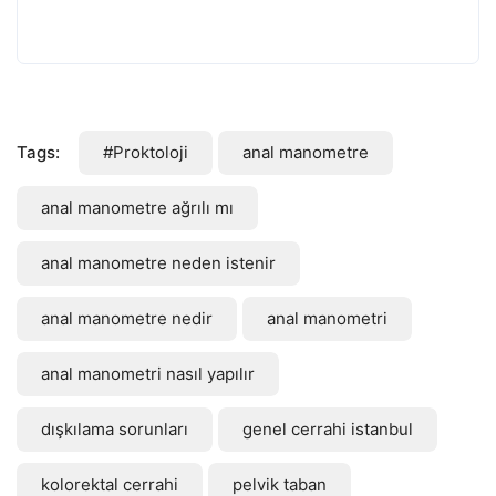
Tags:
#Proktoloji
anal manometre
anal manometre ağrılı mı
anal manometre neden istenir
anal manometre nedir
anal manometri
anal manometri nasıl yapılır
dışkılama sorunları
genel cerrahi istanbul
kolorektal cerrahi
pelvik taban