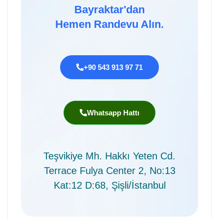
Bayraktar'dan
Hemen Randevu Alın.
+90 543 913 97 71
Whatsapp Hattı
Teşvikiye Mh. Hakkı Yeten Cd.
Terrace Fulya Center 2, No:13
Kat:12 D:68, Şişli/İstanbul