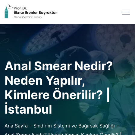
Anal Smear Nedir?
Neden Yapılır,
Kimlere Önerilir? |
İstanbul
Ana Sayfa
Sindirim Sistemi ve Bağırsak Sağlığı
Anal Smear Nedir? Neden Yapılır, Kimlere Önerilir? |