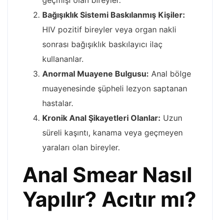
Bağışıklık Sistemi Baskılanmış Kişiler:
HIV pozitif bireyler veya organ nakli
sonrası bağışıklık baskılayıcı ilaç
kullananlar.
Anormal Muayene Bulgusu:
Anal bölge
muayenesinde şüpheli lezyon saptanan
hastalar.
Kronik Anal Şikayetleri Olanlar:
Uzun
süreli kaşıntı, kanama veya geçmeyen
yaraları olan bireyler.
Anal Smear Nasıl
Yapılır? Acıtır mı?