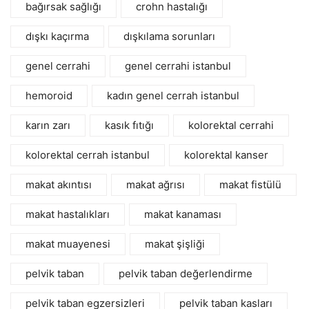
bağırsak sağlığı
crohn hastalığı
dışkı kaçırma
dışkılama sorunları
genel cerrahi
genel cerrahi istanbul
hemoroid
kadın genel cerrah istanbul
karın zarı
kasık fıtığı
kolorektal cerrahi
kolorektal cerrah istanbul
kolorektal kanser
makat akıntısı
makat ağrısı
makat fistülü
makat hastalıkları
makat kanaması
makat muayenesi
makat şişliği
pelvik taban
pelvik taban değerlendirme
pelvik taban egzersizleri
pelvik taban kasları