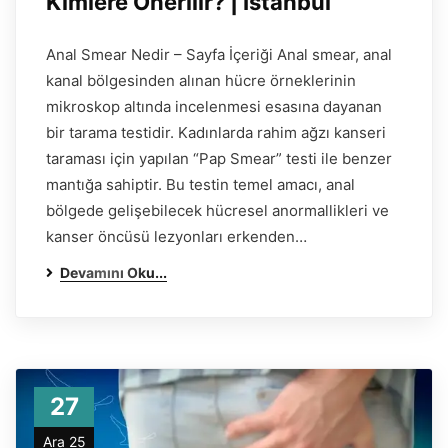
Kimlere Önerilir? | İstanbul
Anal Smear Nedir – Sayfa İçeriği Anal smear, anal
kanal bölgesinden alınan hücre örneklerinin
mikroskop altında incelenmesi esasına dayanan
bir tarama testidir. Kadınlarda rahim ağzı kanseri
taraması için yapılan “Pap Smear” testi ile benzer
mantığa sahiptir. Bu testin temel amacı, anal
bölgede gelişebilecek hücresel anormallikleri ve
kanser öncüsü lezyonları erkenden…
Devamını Oku...
27
Ara 25