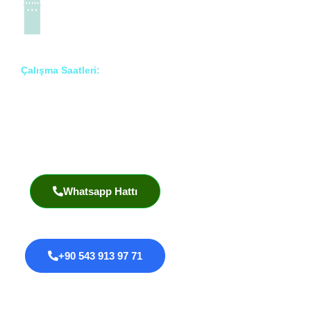
Çalışma Saatleri:
Pzt – Cmt: 8:00 – 18:00
Prof. Dr. İlknur Erenler Bayraktar
Akademik Yayınlar
Whatsapp Hattı
+90 543 913 97 71