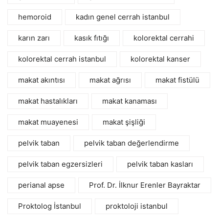
hemoroid
kadın genel cerrah istanbul
karın zarı
kasık fıtığı
kolorektal cerrahi
kolorektal cerrah istanbul
kolorektal kanser
makat akıntısı
makat ağrısı
makat fistülü
makat hastalıkları
makat kanaması
makat muayenesi
makat şişliği
pelvik taban
pelvik taban değerlendirme
pelvik taban egzersizleri
pelvik taban kasları
perianal apse
Prof. Dr. İlknur Erenler Bayraktar
Proktolog İstanbul
proktoloji istanbul