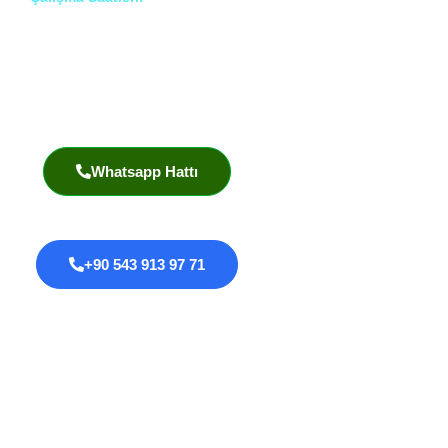
Pzt – Cmt: 8:00 – 18:00
Prof. Dr. İlknur Erenler Bayraktar
Akademik Yayınlar
Whatsapp Hattı
+90 543 913 97 71
Proktoloji
Anal Fissür
Anal Fistül