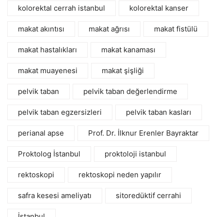
kolorektal cerrah istanbul
kolorektal kanser
makat akıntısı
makat ağrısı
makat fistülü
makat hastalıkları
makat kanaması
makat muayenesi
makat şişliği
pelvik taban
pelvik taban değerlendirme
pelvik taban egzersizleri
pelvik taban kasları
perianal apse
Prof. Dr. İlknur Erenler Bayraktar
Proktolog İstanbul
proktoloji istanbul
rektoskopi
rektoskopi neden yapılır
safra kesesi ameliyatı
sitoredüktif cerrahi
İstanbul