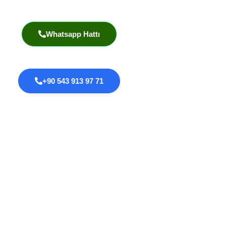
Akademik Yayınlar
Whatsapp Hattı
+90 543 913 97 71
Proktoloji
Anal Fissür
Anal Fistül
Anal Darlık
Anal HPV Taraması
Kolorektal Kanserler