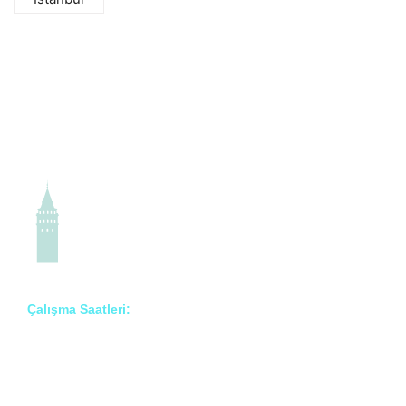
Çalışma Saatleri:
Pzt – Cmt: 8:00 – 18:00
Prof. Dr. İlknur Erenler Bayraktar