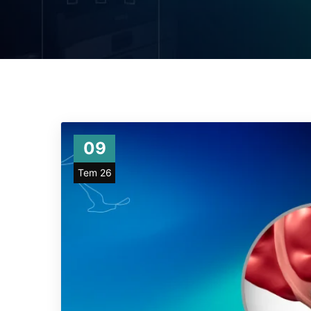
09
Tem 26