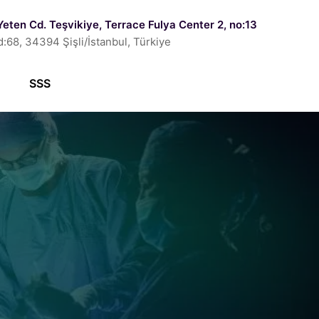
Yeten Cd. Teşvikiye, Terrace Fulya Center 2, no:13
d:68, 34394 Şişli/İstanbul, Türkiye
SSS