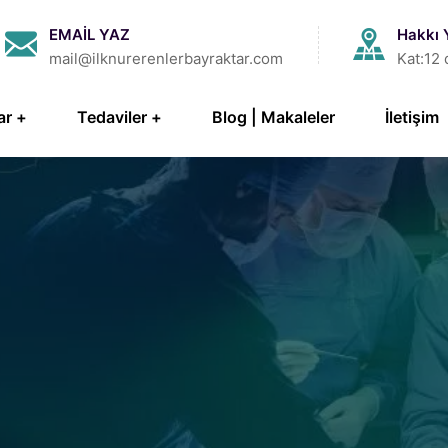
EMAİL YAZ
Hakkı 
mail@ilknurerenlerbayraktar.com
Kat:12 
ar
Tedaviler
Blog | Makaleler
İletişim