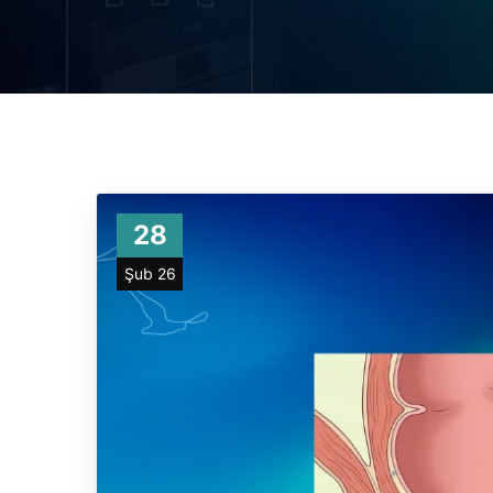
28
Şub 26