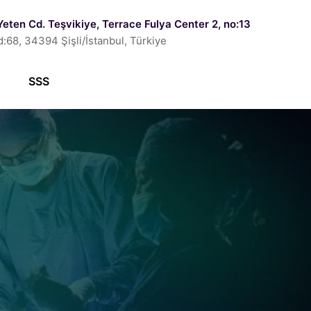
Yeten Cd. Teşvikiye, Terrace Fulya Center 2, no:13
d:68, 34394 Şişli/İstanbul, Türkiye
SSS