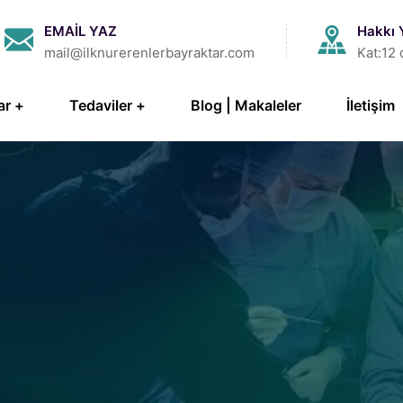
EMAİL YAZ
Hakkı 
mail@ilknurerenlerbayraktar.com
Kat:12 
ar
Tedaviler
Blog | Makaleler
İletişim