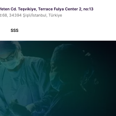
Yeten Cd. Teşvikiye, Terrace Fulya Center 2, no:13
d:68, 34394 Şişli/İstanbul, Türkiye
SSS