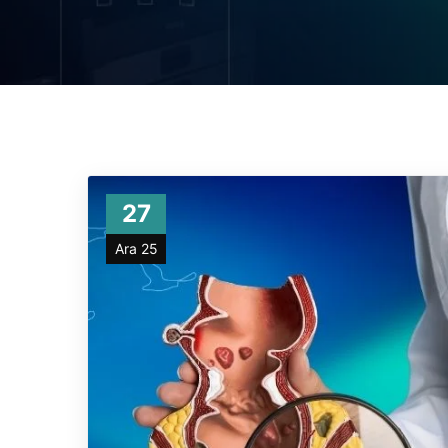
27
Ara 25