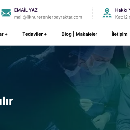
EMAİL YAZ
Hakkı 
mail@ilknurerenlerbayraktar.com
Kat:12 
ar
Tedaviler
Blog | Makaleler
İletişim
lır