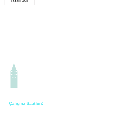
İstanbul
Çalışma Saatleri:
Pzt – Cmt: 8:00 – 18:00
Prof. Dr. İlknur Erenler Bayraktar