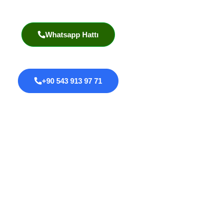
Akademik Yayınlar
Whatsapp Hattı
+90 543 913 97 71
Proktoloji
Anal Fissür
Anal Fistül
Anal Darlık
Anal HPV Taraması
Kolorektal Kanserler