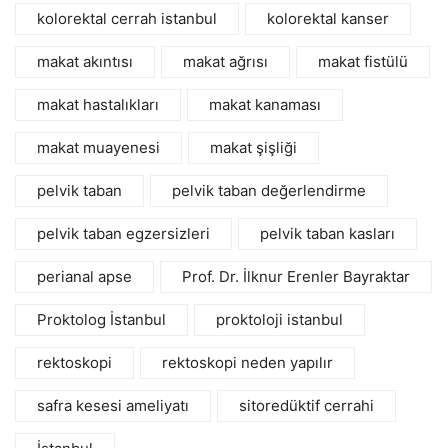
kolorektal cerrah istanbul
kolorektal kanser
makat akıntısı
makat ağrısı
makat fistülü
makat hastalıkları
makat kanaması
makat muayenesi
makat şişliği
pelvik taban
pelvik taban değerlendirme
pelvik taban egzersizleri
pelvik taban kasları
perianal apse
Prof. Dr. İlknur Erenler Bayraktar
Proktolog İstanbul
proktoloji istanbul
rektoskopi
rektoskopi neden yapılır
safra kesesi ameliyatı
sitoredüktif cerrahi