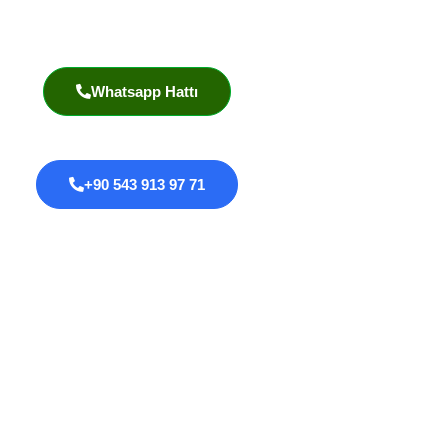
Akademik Yayınlar
Whatsapp Hattı
+90 543 913 97 71
Proktoloji
Anal Fissür
Anal Fistül
Anal Darlık
Anal HPV Taraması