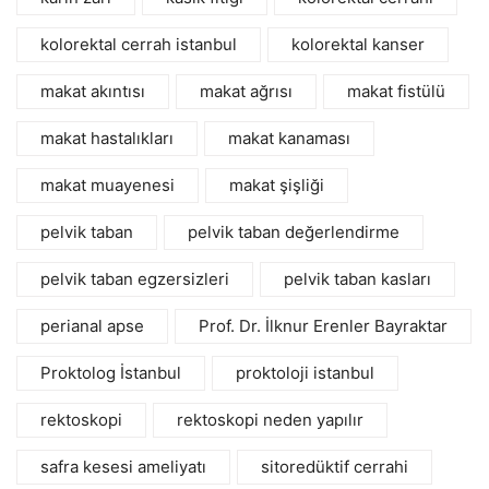
kolorektal cerrah istanbul
kolorektal kanser
makat akıntısı
makat ağrısı
makat fistülü
makat hastalıkları
makat kanaması
makat muayenesi
makat şişliği
pelvik taban
pelvik taban değerlendirme
pelvik taban egzersizleri
pelvik taban kasları
perianal apse
Prof. Dr. İlknur Erenler Bayraktar
Proktolog İstanbul
proktoloji istanbul
rektoskopi
rektoskopi neden yapılır
safra kesesi ameliyatı
sitoredüktif cerrahi