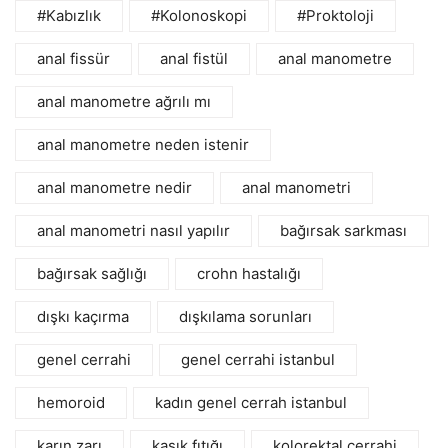
#Kabızlık
#Kolonoskopi
#Proktoloji
anal fissür
anal fistül
anal manometre
anal manometre ağrılı mı
anal manometre neden istenir
anal manometre nedir
anal manometri
anal manometri nasıl yapılır
bağırsak sarkması
bağırsak sağlığı
crohn hastalığı
dışkı kaçırma
dışkılama sorunları
genel cerrahi
genel cerrahi istanbul
hemoroid
kadın genel cerrah istanbul
karın zarı
kasık fıtığı
kolorektal cerrahi