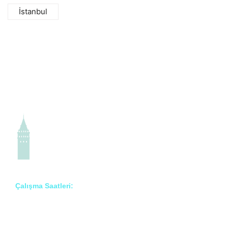
İstanbul
Çalışma Saatleri:
Pzt – Cmt: 8:00 – 18:00
Prof. Dr. İlknur Erenler Bayraktar