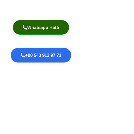
Akademik Yayınlar
Whatsapp Hattı
+90 543 913 97 71
Proktoloji
Anal Fissür
Anal Fistül
Anal Darlık
Anal HPV Taraması