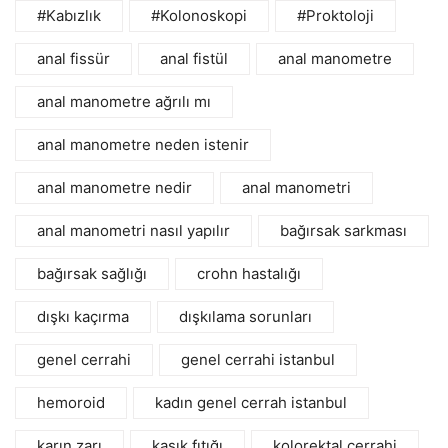
#Kabızlık
#Kolonoskopi
#Proktoloji
anal fissür
anal fistül
anal manometre
anal manometre ağrılı mı
anal manometre neden istenir
anal manometre nedir
anal manometri
anal manometri nasıl yapılır
bağırsak sarkması
bağırsak sağlığı
crohn hastalığı
dışkı kaçırma
dışkılama sorunları
genel cerrahi
genel cerrahi istanbul
hemoroid
kadın genel cerrah istanbul
karın zarı
kasık fıtığı
kolorektal cerrahi