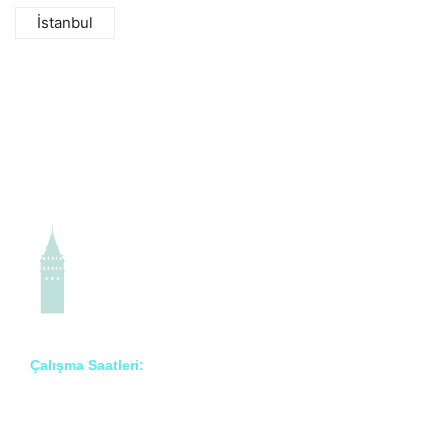
İstanbul
Çalışma Saatleri:
Pzt – Cmt: 8:00 – 18:00
Prof. Dr. İlknur Erenler Bayraktar