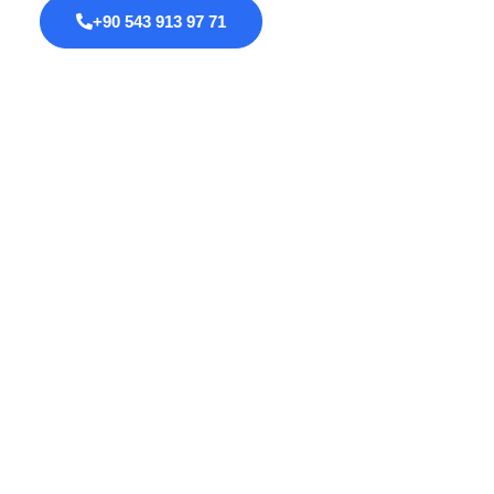
+90 543 913 97 71
Proktoloji
Anal Fissür
Anal Fistül
Anal Darlık
Anal HPV Taraması
Kolorektal Kanserler
Safra Kesesi Ameliyatı
Psödomiksoma Peritonei
Hemoroid (Basur) Tedavisi