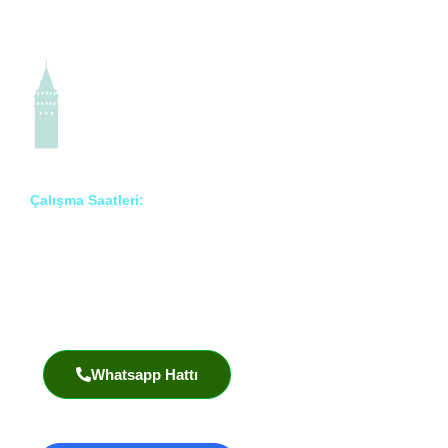
Çalışma Saatleri:
Pzt – Cmt: 8:00 – 18:00
Prof. Dr. İlknur Erenler Bayraktar
Akademik Yayınlar
Whatsapp Hattı