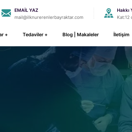
EMAİL YAZ
Hakkı 
mail@ilknurerenlerbayraktar.com
Kat:12 
ar
Tedaviler
Blog | Makaleler
İletişim