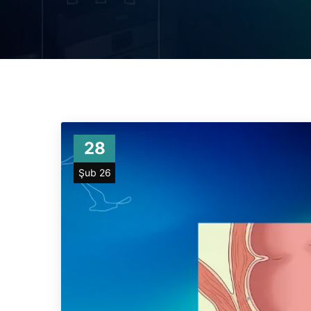
28
Şub 26