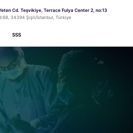
Yeten Cd. Teşvikiye, Terrace Fulya Center 2, no:13
d:68, 34394 Şişli/İstanbul, Türkiye
SSS