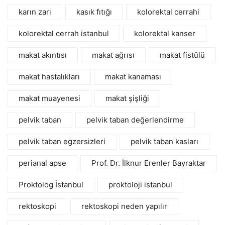
karın zarı
kasık fıtığı
kolorektal cerrahi
kolorektal cerrah istanbul
kolorektal kanser
makat akıntısı
makat ağrısı
makat fistülü
makat hastalıkları
makat kanaması
makat muayenesi
makat şişliği
pelvik taban
pelvik taban değerlendirme
pelvik taban egzersizleri
pelvik taban kasları
perianal apse
Prof. Dr. İlknur Erenler Bayraktar
Proktolog İstanbul
proktoloji istanbul
rektoskopi
rektoskopi neden yapılır