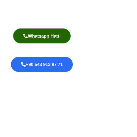
Prof. Dr. İlknur Erenler Bayraktar
Akademik Yayınlar
Whatsapp Hattı
+90 543 913 97 71
Proktoloji
Anal Fissür
Anal Fistül
Anal Darlık