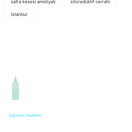
safra kesesi ameliyatı
sitoredüktif cerrahi
İstanbul
Çalışma Saatleri:
Pzt – Cmt: 8:00 – 18:00