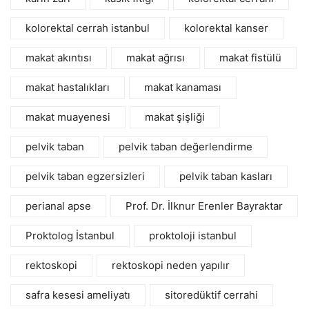
kolorektal cerrah istanbul
kolorektal kanser
makat akıntısı
makat ağrısı
makat fistülü
makat hastalıkları
makat kanaması
makat muayenesi
makat şişliği
pelvik taban
pelvik taban değerlendirme
pelvik taban egzersizleri
pelvik taban kasları
perianal apse
Prof. Dr. İlknur Erenler Bayraktar
Proktolog İstanbul
proktoloji istanbul
rektoskopi
rektoskopi neden yapılır
safra kesesi ameliyatı
sitoredüktif cerrahi