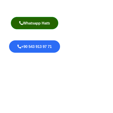
Akademik Yayınlar
Whatsapp Hattı
+90 543 913 97 71
Proktoloji
Anal Fissür
Anal Fistül
Anal Darlık
Anal HPV Taraması