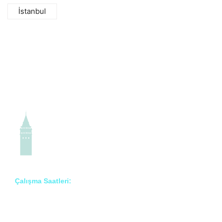
İstanbul
Çalışma Saatleri:
Pzt – Cmt: 8:00 – 18:00
Prof. Dr. İlknur Erenler Bayraktar