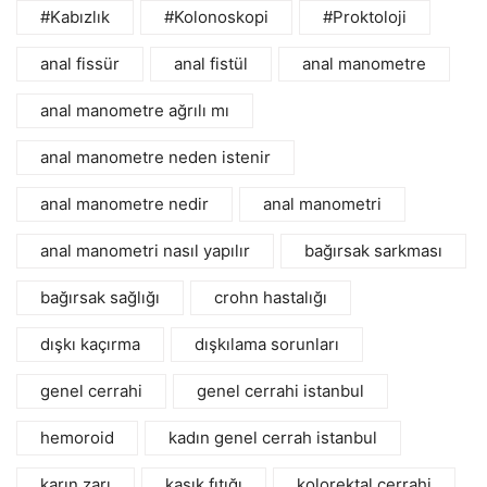
#Kabızlık
#Kolonoskopi
#Proktoloji
anal fissür
anal fistül
anal manometre
anal manometre ağrılı mı
anal manometre neden istenir
anal manometre nedir
anal manometri
anal manometri nasıl yapılır
bağırsak sarkması
bağırsak sağlığı
crohn hastalığı
dışkı kaçırma
dışkılama sorunları
genel cerrahi
genel cerrahi istanbul
hemoroid
kadın genel cerrah istanbul
karın zarı
kasık fıtığı
kolorektal cerrahi