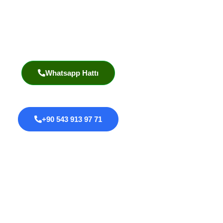
Pzt – Cmt: 8:00 – 18:00
Prof. Dr. İlknur Erenler Bayraktar
Akademik Yayınlar
Whatsapp Hattı
+90 543 913 97 71
Proktoloji
Anal Fissür
Anal Fistül
Anal Darlık