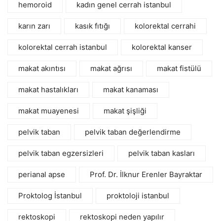
hemoroid
kadın genel cerrah istanbul
karın zarı
kasık fıtığı
kolorektal cerrahi
kolorektal cerrah istanbul
kolorektal kanser
makat akıntısı
makat ağrısı
makat fistülü
makat hastalıkları
makat kanaması
makat muayenesi
makat şişliği
pelvik taban
pelvik taban değerlendirme
pelvik taban egzersizleri
pelvik taban kasları
perianal apse
Prof. Dr. İlknur Erenler Bayraktar
Proktolog İstanbul
proktoloji istanbul
rektoskopi
rektoskopi neden yapılır