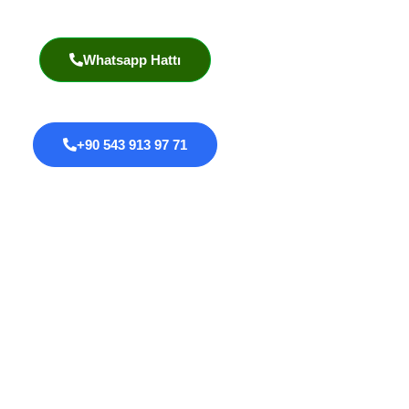
Akademik Yayınlar
Whatsapp Hattı
+90 543 913 97 71
Proktoloji
Anal Fissür
Anal Fistül
Anal Darlık
Anal HPV Taraması
Kolorektal Kanserler