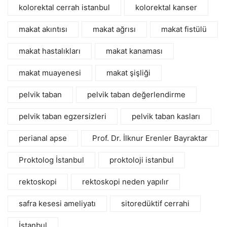
kolorektal cerrah istanbul
kolorektal kanser
makat akıntısı
makat ağrısı
makat fistülü
makat hastalıkları
makat kanaması
makat muayenesi
makat şişliği
pelvik taban
pelvik taban değerlendirme
pelvik taban egzersizleri
pelvik taban kasları
perianal apse
Prof. Dr. İlknur Erenler Bayraktar
Proktolog İstanbul
proktoloji istanbul
rektoskopi
rektoskopi neden yapılır
safra kesesi ameliyatı
sitoredüktif cerrahi
İstanbul