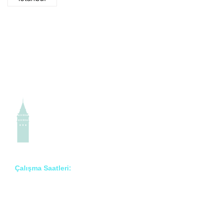
Çalışma Saatleri:
Pzt – Cmt: 8:00 – 18:00
Prof. Dr. İlknur Erenler Bayraktar