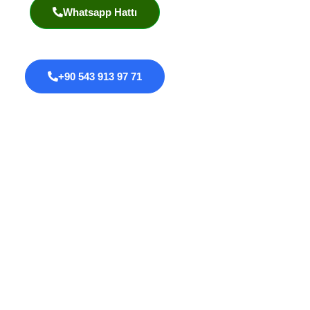
Whatsapp Hattı
+90 543 913 97 71
Proktoloji
Anal Fissür
Anal Fistül
Anal Darlık
Anal HPV Taraması
Kolorektal Kanserler
Safra Kesesi Ameliyatı
Psödomiksoma Peritonei