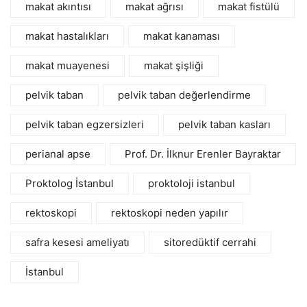
makat akıntısı
makat ağrısı
makat fistülü
makat hastalıkları
makat kanaması
makat muayenesi
makat şişliği
pelvik taban
pelvik taban değerlendirme
pelvik taban egzersizleri
pelvik taban kasları
perianal apse
Prof. Dr. İlknur Erenler Bayraktar
Proktolog İstanbul
proktoloji istanbul
rektoskopi
rektoskopi neden yapılır
safra kesesi ameliyatı
sitoredüktif cerrahi
İstanbul