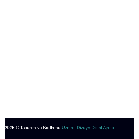
Hemoroid (Basur) Tedavisi
Karın Duvarı Fıtıkları
Sıcak Kemoterapi
Yüksek Çözünürlüklü Anoskopi
Makat Sarkması
Rektovajinal Fistül
Pilonidal Sinüs (Kıl Dönmesi)
Crohn Hastalığı
2025
© Tasarım ve Kodlama
Uzman Dizayn Dijital Ajans