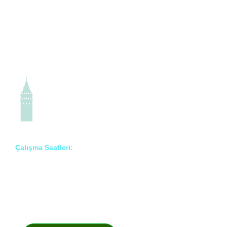
Çalışma Saatleri:
Pzt – Cmt: 8:00 – 18:00
Prof. Dr. İlknur Erenler Bayraktar
Akademik Yayınlar