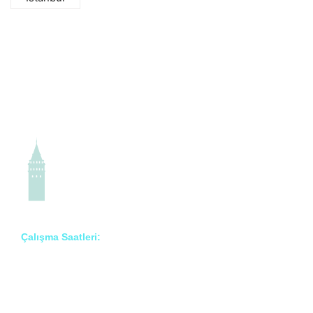
Çalışma Saatleri:
Pzt – Cmt: 8:00 – 18:00
Prof. Dr. İlknur Erenler Bayraktar