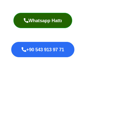
Akademik Yayınlar
Whatsapp Hattı
+90 543 913 97 71
Proktoloji
Anal Fissür
Anal Fistül
Anal Darlık
Anal HPV Taraması
Kolorektal Kanserler