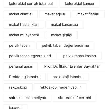
kolorektal cerrah istanbul
kolorektal kanser
makat akıntısı
makat ağrısı
makat fistülü
makat hastalıkları
makat kanaması
makat muayenesi
makat şişliği
pelvik taban
pelvik taban değerlendirme
pelvik taban egzersizleri
pelvik taban kasları
perianal apse
Prof. Dr. İlknur Erenler Bayraktar
Proktolog İstanbul
proktoloji istanbul
rektoskopi
rektoskopi neden yapılır
safra kesesi ameliyatı
sitoredüktif cerrahi
İstanbul