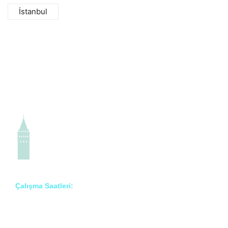
İstanbul
Çalışma Saatleri:
Pzt – Cmt: 8:00 – 18:00
Prof. Dr. İlknur Erenler Bayraktar