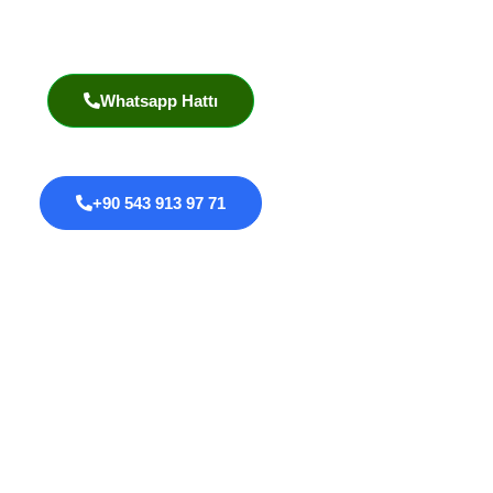
Akademik Yayınlar
Whatsapp Hattı
+90 543 913 97 71
Proktoloji
Anal Fissür
Anal Fistül
Anal Darlık
Anal HPV Taraması