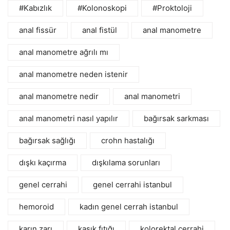
#Kabızlık
#Kolonoskopi
#Proktoloji
anal fissür
anal fistül
anal manometre
anal manometre ağrılı mı
anal manometre neden istenir
anal manometre nedir
anal manometri
anal manometri nasıl yapılır
bağırsak sarkması
bağırsak sağlığı
crohn hastalığı
dışkı kaçırma
dışkılama sorunları
genel cerrahi
genel cerrahi istanbul
hemoroid
kadın genel cerrah istanbul
karın zarı
kasık fıtığı
kolorektal cerrahi