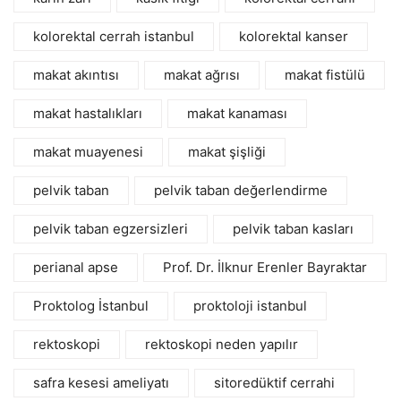
kolorektal cerrah istanbul
kolorektal kanser
makat akıntısı
makat ağrısı
makat fistülü
makat hastalıkları
makat kanaması
makat muayenesi
makat şişliği
pelvik taban
pelvik taban değerlendirme
pelvik taban egzersizleri
pelvik taban kasları
perianal apse
Prof. Dr. İlknur Erenler Bayraktar
Proktolog İstanbul
proktoloji istanbul
rektoskopi
rektoskopi neden yapılır
safra kesesi ameliyatı
sitoredüktif cerrahi