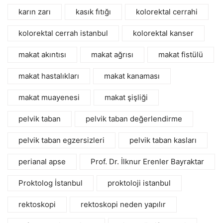
karın zarı
kasık fıtığı
kolorektal cerrahi
kolorektal cerrah istanbul
kolorektal kanser
makat akıntısı
makat ağrısı
makat fistülü
makat hastalıkları
makat kanaması
makat muayenesi
makat şişliği
pelvik taban
pelvik taban değerlendirme
pelvik taban egzersizleri
pelvik taban kasları
perianal apse
Prof. Dr. İlknur Erenler Bayraktar
Proktolog İstanbul
proktoloji istanbul
rektoskopi
rektoskopi neden yapılır