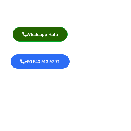
Prof. Dr. İlknur Erenler Bayraktar
Akademik Yayınlar
Whatsapp Hattı
+90 543 913 97 71
Proktoloji
Anal Fissür
Anal Fistül
Anal Darlık