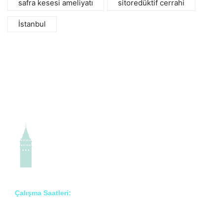
safra kesesi ameliyatı
sitoredüktif cerrahi
İstanbul
Çalışma Saatleri:
Pzt – Cmt: 8:00 – 18:00