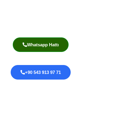
Pzt – Cmt: 8:00 – 18:00
Prof. Dr. İlknur Erenler Bayraktar
Akademik Yayınlar
Whatsapp Hattı
+90 543 913 97 71
Proktoloji
Anal Fissür
Anal Fistül