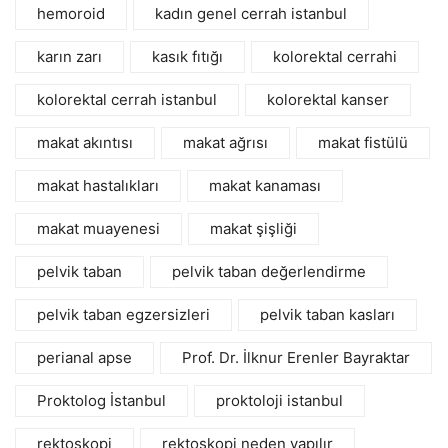
hemoroid
kadın genel cerrah istanbul
karın zarı
kasık fıtığı
kolorektal cerrahi
kolorektal cerrah istanbul
kolorektal kanser
makat akıntısı
makat ağrısı
makat fistülü
makat hastalıkları
makat kanaması
makat muayenesi
makat şişliği
pelvik taban
pelvik taban değerlendirme
pelvik taban egzersizleri
pelvik taban kasları
perianal apse
Prof. Dr. İlknur Erenler Bayraktar
Proktolog İstanbul
proktoloji istanbul
rektoskopi
rektoskopi neden yapılır