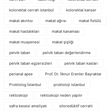
kolorektal cerrah istanbul
kolorektal kanser
makat akıntısı
makat ağrısı
makat fistülü
makat hastalıkları
makat kanaması
makat muayenesi
makat şişliği
pelvik taban
pelvik taban değerlendirme
pelvik taban egzersizleri
pelvik taban kasları
perianal apse
Prof. Dr. İlknur Erenler Bayraktar
Proktolog İstanbul
proktoloji istanbul
rektoskopi
rektoskopi neden yapılır
safra kesesi ameliyatı
sitoredüktif cerrahi