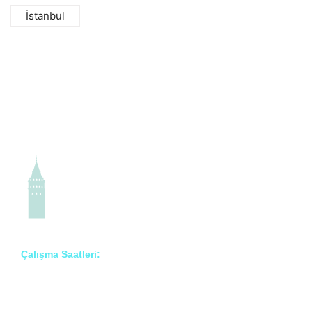
İstanbul
Çalışma Saatleri:
Pzt – Cmt: 8:00 – 18:00
Prof. Dr. İlknur Erenler Bayraktar