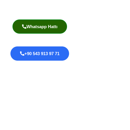
Akademik Yayınlar
Whatsapp Hattı
+90 543 913 97 71
Proktoloji
Anal Fissür
Anal Fistül
Anal Darlık
Anal HPV Taraması