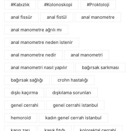
#Kabızlık
#Kolonoskopi
#Proktoloji
anal fissür
anal fistül
anal manometre
anal manometre ağrılı mı
anal manometre neden istenir
anal manometre nedir
anal manometri
anal manometri nasıl yapılır
bağırsak sarkması
bağırsak sağlığı
crohn hastalığı
dışkı kaçırma
dışkılama sorunları
genel cerrahi
genel cerrahi istanbul
hemoroid
kadın genel cerrah istanbul
karın zarı
kasık fıtığı
kolorektal cerrahi