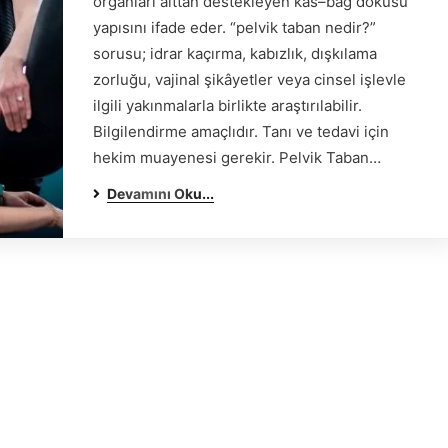
organları alttan destekleyen kas–bağ dokusu
yapısını ifade eder. “pelvik taban nedir?”
sorusu; idrar kaçırma, kabızlık, dışkılama
zorluğu, vajinal şikâyetler veya cinsel işlevle
ilgili yakınmalarla birlikte araştırılabilir.
Bilgilendirme amaçlıdır. Tanı ve tedavi için
hekim muayenesi gerekir. Pelvik Taban…
Devamını Oku...