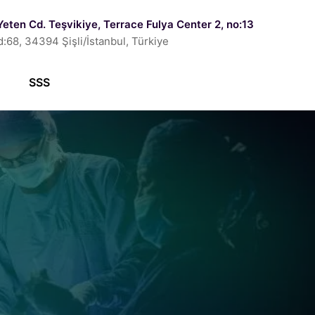
Yeten Cd. Teşvikiye, Terrace Fulya Center 2, no:13
d:68, 34394 Şişli/İstanbul, Türkiye
SSS