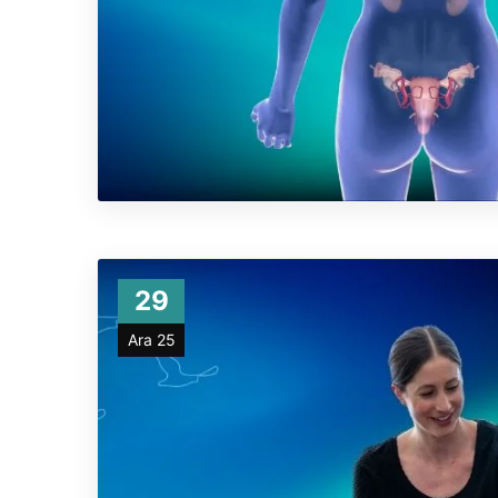
29
Ara 25