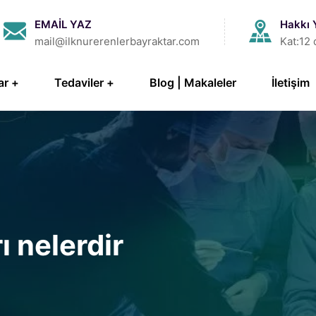
EMAİL YAZ
Hakkı 
mail@ilknurerenlerbayraktar.com
Kat:12 
ar
Tedaviler
Blog | Makaleler
İletişim
ı nelerdir