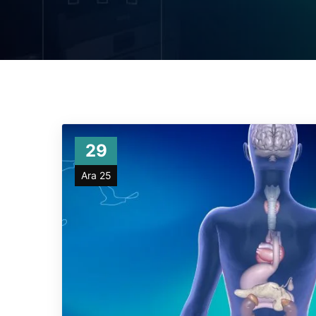
29
Ara 25