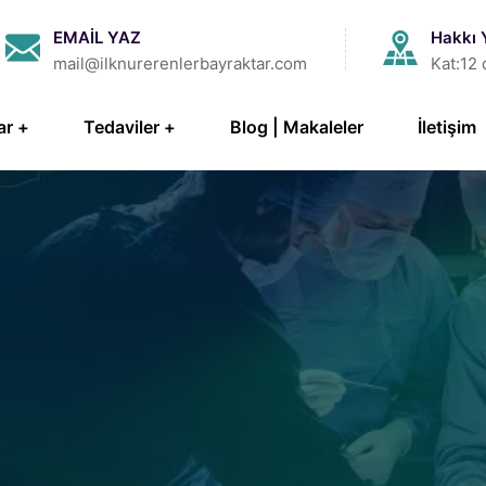
EMAİL YAZ
Hakkı 
mail@ilknurerenlerbayraktar.com
Kat:12 
ar
Tedaviler
Blog | Makaleler
İletişim