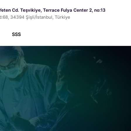
Yeten Cd. Teşvikiye, Terrace Fulya Center 2, no:13
d:68, 34394 Şişli/İstanbul, Türkiye
SSS