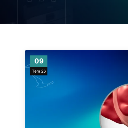
09
Tem 26