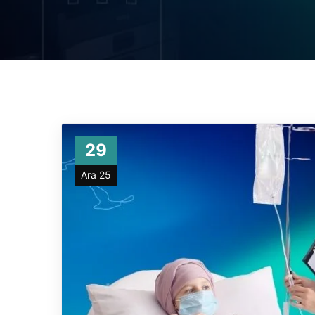
29
Ara 25