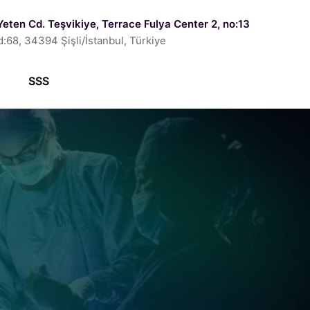
Yeten Cd. Teşvikiye, Terrace Fulya Center 2, no:13
d:68, 34394 Şişli/İstanbul, Türkiye
SSS