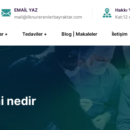
EMAİL YAZ
Hakkı 
mail@ilknurerenlerbayraktar.com
Kat:12 
ar
Tedaviler
Blog | Makaleler
İletişim
i nedir